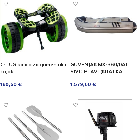
C-TUG kolica za gumenjak i
GUMENJAK MX-360/0AL
kajak
SIVO PLAVI (KRATKA
OSOVINA)
169,50
€
1.579,00
€
DODAJ U KOŠARICU
DODAJ U KOŠARICU