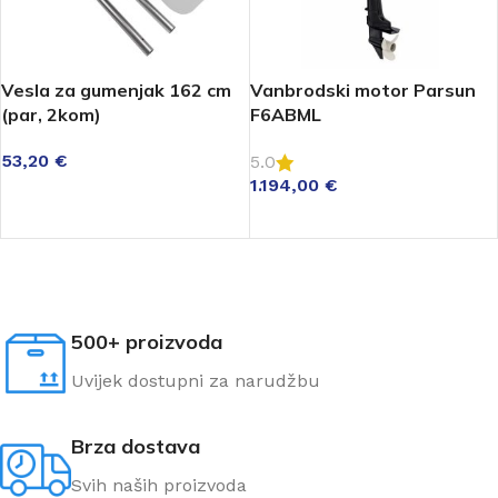
Vesla za gumenjak 162 cm
Vanbrodski motor Parsun
(par, 2kom)
F6ABML
53,20
€
5.0
1.194,00
€
DODAJ U KOŠARICU
DODAJ U KOŠARICU
500+ proizvoda
Uvijek dostupni za narudžbu
Brza dostava
Svih naših proizvoda