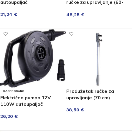
autoupaljač
ručke za upravljanje (60-
120 cm)
21,24
€
48,25
€
DODAJ U KOŠARICU
DODAJ U KOŠARICU
Produžetak ručke za
RASPRODANO
Električna pumpa 12V
upravljanje (70 cm)
110W autoupaljač
38,50
€
26,20
€
DODAJ U KOŠARICU
PROČITAJ VIŠE