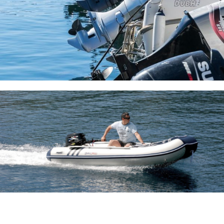
Katalozi
dijelova
Pronađite sve dijelove za vaše
motore
Pregledajte
Saznajte