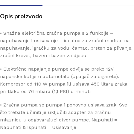
Opis proizvoda
• Snažna električna zračna pumpa s 2 funkcije –
napuhavanje i usisavanje – idealno za zračni madrac na
napuhavanje, igračku za vodu, čamac, prsten za plivanje,
zračni krevet, bazen i bazen za djecu
• Električno napajanje pumpe odvija se preko 12V
naponske kutije u automobilu (upaljač za cigarete).
Kompresor od 110 W pumpa ili usisava 450 litara zraka
pri tlaku od 76 mbara (1,1 PSI) u minuti
• Zračna pumpa se pumpa i ponovno usisava zrak. Sve
što trebate učiniti je uključiti adapter za zračnu
mlaznicu u odgovarajući otvor pumpe. Napuhati =
Napuhati & Ispuhati = Usisavanje