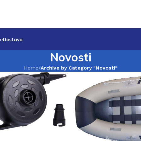
je
Dostava
Novosti
Home
/
Archive by Category "Novosti"