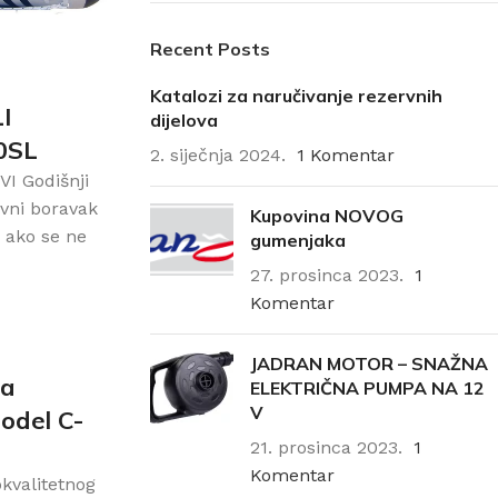
Recent Posts
Katalozi za naručivanje rezervnih
I
dijelova
0SL
2. siječnja 2024.
1 Komentar
I Godišnji
evni boravak
Kupovina NOVOG
i ako se ne
gumenjaka
27. prosinca 2023.
1
Komentar
JADRAN MOTOR – SNAŽNA
za
ELEKTRIČNA PUMPA NA 12
V
odel C-
21. prosinca 2023.
1
Komentar
okvalitetnog