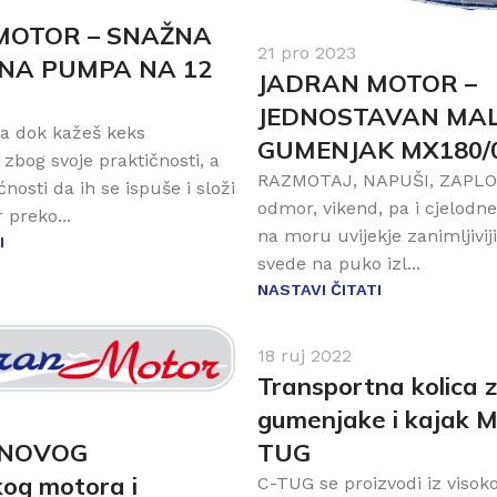
MOTOR – SNAŽNA
21 pro 2023
ČNA PUMPA NA 12
JADRAN MOTOR –
JEDNOSTAVAN MAL
a dok kažeš keks
GUMENJAK MX180/
zbog svoje praktičnosti, a
RAZMOTAJ, NAPUŠI, ZAPLOV
osti da ih se ispuše i složi
odmor, vikend, pa i cjelodn
 preko...
na moru uvijekje zanimljivij
I
svede na puko izl...
NASTAVI ČITATI
18 ruj 2022
Transportna kolica 
gumenjake i kajak M
TUG
 NOVOG
og motora i
C-TUG se proizvodi iz visok