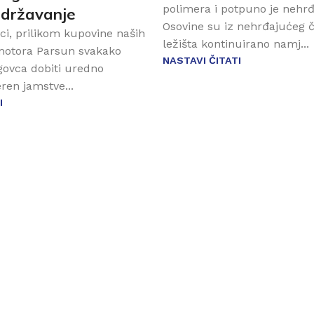
polimera i potpuno je nehrđ
održavanje
Osovine su iz nehrđajućeg č
ci, prilikom kupovine naših
ležišta kontinuirano namj...
motora Parsun svakako
NASTAVI ČITATI
rgovca dobiti uredno
eren jamstve...
I