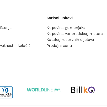
03 Nov – 03 Dec
Read More
Korisni linkovi
rištenja
Kupovina gumenjaka
Kupovina vanbrodskog motora
Katalog rezervnih dijelova
vatnosti i kolačići
Prodajni centri