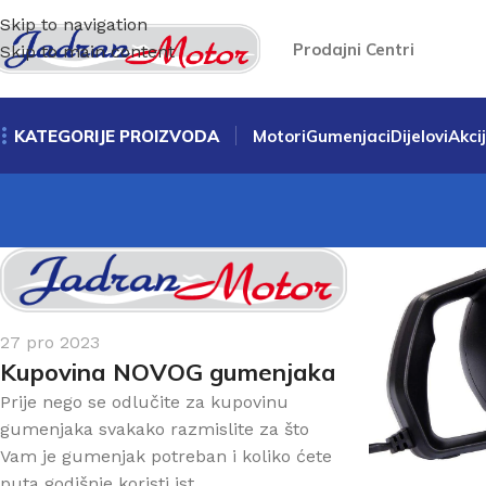
Skip to navigation
Prodajni Centri
Skip to main content
KATEGORIJE PROIZVODA
Motori
Gumenjaci
Dijelovi
Akci
27 pro 2023
Kupovina NOVOG gumenjaka
Prije nego se odlučite za kupovinu
gumenjaka svakako razmislite za što
Vam je gumenjak potreban i koliko ćete
puta godišnje koristi ist...