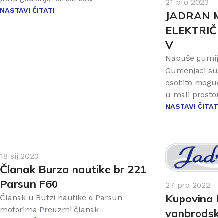
21 pro 2023
NASTAVI ČITATI
JADRAN 
ELEKTRI
V
Napuše gumij
Gumenjaci su 
osobito mogućn
u mali prostor
NASTAVI ČITAT
18 sij 2023
Članak Burza nautike br 221
Parsun F60
27 pro 2022
Kupovina
Članak u Butzi nautike o Parsun
motorima Preuzmi članak
vanbrodsk