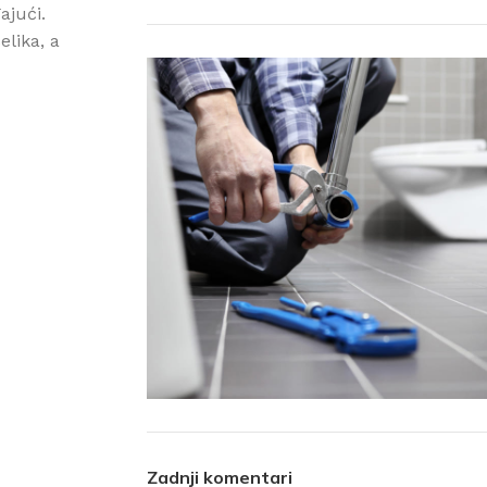
ajući.
elika, a
Plumbing Install
Zadnji komentari
Discount