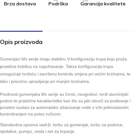
Brza dostava
Podrška
Garancija kvalitete
Opis proizvoda
Gumenjaci Mx serije imaju stabilnu V-konfiguraciju trupa koju pruža
posebna kobilica na napuhavanje. Takva konfiguracija trupa
omogućuje tvrdoću i savršenu kontrolu smjera pri većim brzinama, te
lako i precizno upravljanje pri manjim brzinama.
Prednosti gumenjaka Mx serije su čvrsti, neogrebivi, tvrdi aluminijski
podovi te praktične karakteristike kao što su jaki obruči za podizanje i
posebni sustavi za automatsko izbacivanje vode s vrlo jednostavnim
kontroliranjem na potez ručicom.
Standardna oprema sadrži: torbu za gumenjak, torbu za podnice,
sjedalice, pumpu, vesla i set za krpanje.