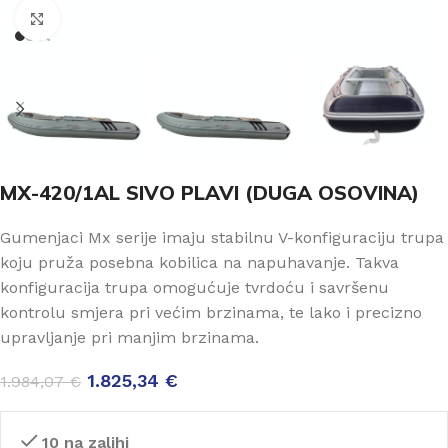
Click to enlarge
MX-420/1AL SIVO PLAVI (DUGA OSOVINA)
Gumenjaci Mx serije imaju stabilnu V-konfiguraciju trupa
koju pruža posebna kobilica na napuhavanje. Takva
konfiguracija trupa omogućuje tvrdoću i savršenu
kontrolu smjera pri većim brzinama, te lako i precizno
upravljanje pri manjim brzinama.
1.825,34
€
1.984,07
€
10 na zalihi