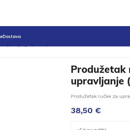
je
Dostava
a upravljanje (70 cm)
Produžetak 
upravljanje 
Produžetak ručke za upra
38,50
€