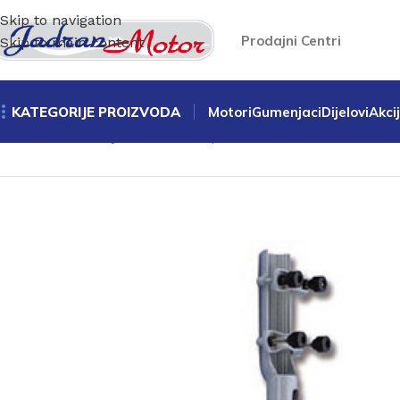
Skip to navigation
Prodajni Centri
Skip to main content
KATEGORIJE PROIZVODA
Motori
Gumenjaci
Dijelovi
Akci
Početna
/
Gumenjaci-dodatna oprema
/
Produžetak ručke z