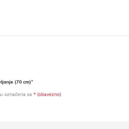
ljanje (70 cm)”
su označena sa
* (obavezno)