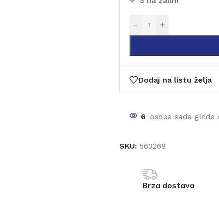
3 na zalihi
-
+
Dodaj na listu želja
6
osoba sada gleda 
SKU:
563268
Brza dostava